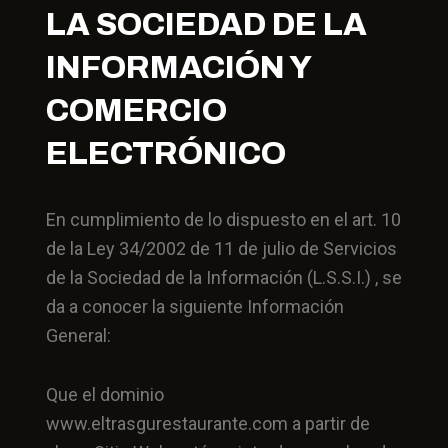
LA SOCIEDAD DE LA
INFORMACIÓN Y
COMERCIO
ELECTRÓNICO
En cumplimiento de lo dispuesto en el art. 10
de la Ley 34/2002 de 11 de julio de Servicios
de la Sociedad de la Información (L.S.S.I.) , se
da a conocer la siguiente Información
General:
Que el dominio
www.eltrasgurestaurante.com a partir de